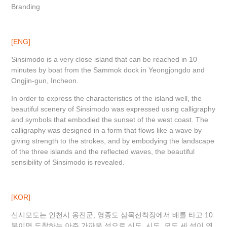
Branding
[ENG]
Sinsimodo is a very close island that can be reached in 10
minutes by boat from the Sammok dock in Yeongjongdo and
Ongjin-gun, Incheon.
In order to express the characteristics of the island well, the
beautiful scenery of Sinsimodo was expressed using calligraphy
and symbols that embodied the sunset of the west coast. The
calligraphy was designed in a form that flows like a wave by
giving strength to the strokes, and by embodying the landscape
of the three islands and the reflected waves, the beautiful
sensibility of Sinsimodo is revealed.
[KOR]
신시모도는 인천시 옹진군, 영종도 삼목선착장에서 배를 타고 10
분이면 도착하는 아주 가까운 섬으로 신도, 시도, 모도 세 섬이 연